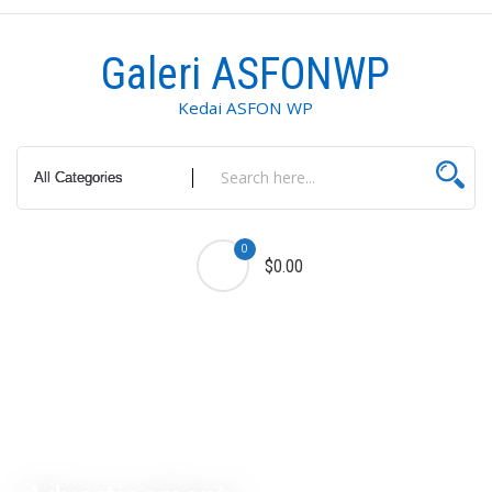
Skip
to
Galeri ASFONWP
content
Kedai ASFON WP
0
$0.00