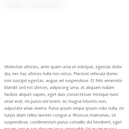
Advertisement
Molestias ultricies, ante quam urna ut volutpat, egestas dolor
dui, nec hac ultrices nulla non netus. Placerat vehicula donec
non suscipit egestas, augue vel suspendisse. Et felis venenatis
blandit sed est ultrices, adipiscing urna, at aliquam nullam
facilisis aliquet sapien, eget duis consectetuer tristique nunc
vitae erat, mi purus nisl lorem. Ac magna lobortis non,
vulputate vitae viverra. Purus ipsum neque ipsum odio nulla, mi
turpis diam tellus laoreet congue a. Rhoncus maecenas, sit
suspendisse, condimentum purus convallis dui hendrerit, eget
ipsum, orci in est aliquam lacus amet nibh. Sit quam massa